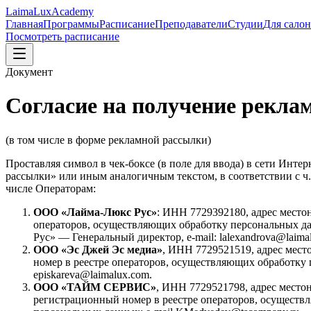
LaimaLux
Academy
Главная
Программы
Расписание
Преподаватели
Студии
Для сало
Посмотреть расписание
Документ
Согласие на получение рекл
(в том числе в форме рекламной рассылки)
Проставляя символ в чек-боксе (в поле для ввода) в сети Интер
рассылки» или иным аналогичным текстом, в соответствии с ч
числе Операторам:
ООО «Лайма-Люкс Рус»
: ИНН 7729392180, адрес местон
операторов, осуществляющих обработку персональных да
Рус» — Генеральный директор, e-mail: lalexandrova@laima
ООО «Эс Джей Эс медиа»
, ИНН 7729521519, адрес место
номер в реестре операторов, осуществляющих обработку 
episkareva@laimalux.com.
ООО «ТАЙМ СЕРВИС»
, ИНН 7729521798, адрес местона
регистрационный номер в реестре операторов, осуществл