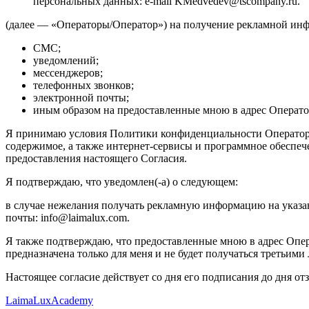
персональных данных: e-mail KMedvedev@tscompany.ru.
(далее — «Операторы/Оператор») на получение рекламной инфо
СМС;
уведомлений;
мессенджеров;
телефонных звонков;
электронной почты;
иным образом на предоставленные мною в адрес Оператор
Я принимаю условия Политики конфиденциальности Оператора, р
содержимое, а также интернет-сервисы и программное обеспече
предоставления настоящего Согласия.
Я подтверждаю, что уведомлен(-а) о следующем:
в случае нежелания получать рекламную информацию на указан
почты: info@laimalux.com.
Я также подтверждаю, что предоставленные мною в адрес Опер
предназначена только для меня и не будет получаться третьи
Настоящее согласие действует со дня его подписания до дня о
LaimaLux
Academy