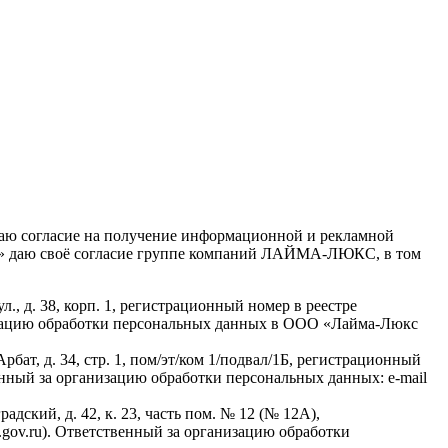
 «Я даю согласие на получение информационной и рекламной
аме» даю своё согласие группе компаний ЛАЙМА-ЛЮКС, в том
., д. 38, корп. 1, регистрационный номер в реестре
низацию обработки персональных данных в ООО «Лайма-Люкс
бат, д. 34, стр. 1, пом/эт/ком 1/подвал/1Б, регистрационный
енный за организацию обработки персональных данных: e-mail
дский, д. 42, к. 23, часть пом. № 12 (№ 12А),
gov.ru). Ответственный за организацию обработки